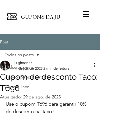
CUPONS
DA JU
Post
Todos os posts
ju gimenez
Todos os posts
17 de jul. de 2025
2 min de leitura
Cupom de desconto Taco:
Cupom Simple Organic
T696
Cupom Taco
Atualizado:
29 de ago. de 2025
Use o cupom T696 para garantir 10% 
de desconto na Taco! 