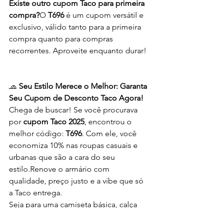
Existe outro cupom Taco para primeira 
compra?
O 
T696
 é um cupom versátil e 
exclusivo, válido tanto para a primeira 
compra quanto para compras 
recorrentes. Aproveite enquanto durar!
🧢 
Seu Estilo Merece o Melhor: Garanta 
Seu Cupom de Desconto Taco Agora!
Chega de buscar! Se você procurava 
por 
cupom Taco 2025
, encontrou o 
melhor código: 
T696
. Com ele, você 
economiza 10% nas roupas casuais e 
urbanas que são a cara do seu 
estilo.Renove o armário com 
qualidade, preço justo e a vibe que só 
a Taco entrega.
Seja para uma camiseta básica, calça 
jeans, moletom ou um look completo, 