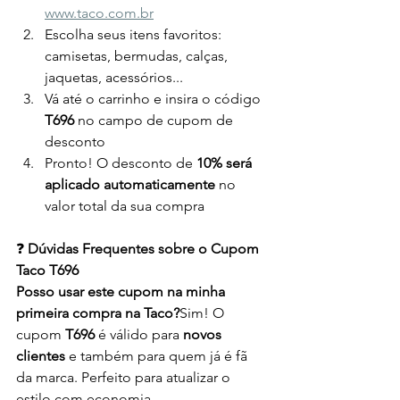
www.taco.com.br
Escolha seus itens favoritos: 
camisetas, bermudas, calças, 
jaquetas, acessórios...
Vá até o carrinho e insira o código 
T696
 no campo de cupom de 
desconto
Pronto! O desconto de 
10% será 
aplicado automaticamente
 no 
valor total da sua compra
❓ 
Dúvidas Frequentes sobre o Cupom 
Taco T696
Posso usar este cupom na minha 
primeira compra na Taco?
Sim! O 
cupom 
T696
 é válido para 
novos 
clientes
 e também para quem já é fã 
da marca. Perfeito para atualizar o 
estilo com economia.