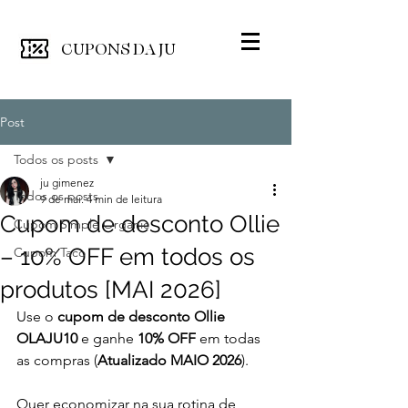
CUPONS
DA JU
Post
Todos os posts
ju gimenez
Todos os posts
9 de mai.
4 min de leitura
Cupom de desconto Ollie
Cupom Simple Organic
– 10% OFF em todos os
Cupom Taco
produtos [MAI 2026]
Use o 
cupom de desconto Ollie 
OLAJU10
 e ganhe 
10% OFF
 em todas 
as compras (
Atualizado MAIO 2026
).
Quer economizar na sua rotina de 