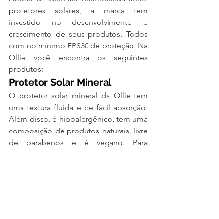
protetores solares, a marca tem 
investido no desenvolvimento e 
crescimento de seus produtos. Todos 
com no mínimo FPS30 de proteção. Na 
Ollie você encontra os seguintes 
produtos:
Protetor Solar Mineral
O protetor solar mineral da Ollie tem 
uma textura fluida e de fácil absorção. 
Além disso, é hipoalergênico, tem uma 
composição de produtos naturais, livre 
de parabenos e é vegano. Para 
completar, este protetor solar é 
resistente à água e ao suor.
Confira abaixo mais detalhes sobre 
este protetor solar:
Indicado para peles sensíveis