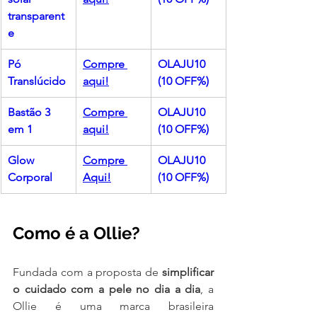
transparent
e
Pó 
Compre 
OLAJU10 
Translúcido
aqui!
(10 OFF%)
Bastão 3 
Compre 
OLAJU10 
em 1
aqui!
(10 OFF%)
Glow 
Compre 
OLAJU10 
Corporal
Aqui!
(10 OFF%)
Como é a Ollie?
Fundada com a proposta de 
simplificar 
o cuidado com a pele no dia a dia
, a 
Ollie é uma marca brasileira 