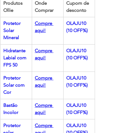
Produtos 
Onde 
Cupom de 
Ollie
Comprar
desconto
Protetor 
Compre 
OLAJU10 
Solar 
aqui!
(10 OFF%)
Mineral
Hidratante 
Compre 
OLAJU10 
Labial com 
aqui!
(10 OFF%)
FPS 50
Protetor 
Compre 
OLAJU10 
Solar com 
aqui!
(10 OFF%)
Cor
Bastão 
Compre 
OLAJU10 
Incolor
aqui!
(10 OFF%)
Protetor 
Compre 
OLAJU10 
solar 
aqui!
(10 OFF%)