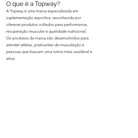
O que é a Topway?
A Topway é uma marca especializada em
suplementação esportiva, reconhecida por
oferecer produtos voltados para performance,
recuperação muscular e qualidade nutricional.
Os produtos da marca são desenvolvidos para
atender atletas, praticantes de musculação e
pessoas que buscam uma rotina mais saudável e
ativa.
Cupom de Desconto Topway
Quer garantir aquele desconto especial na sua
compra? Utilize um cupom Topway e aproveite
promoções em diversos suplementos da marca.
✅ Desconto em toda a loja
✅ Ofertas especiais em kits e combos
✅ Promoções sazonais exclusivas
✅ Condições especiais para primeiras compras
💡 Dica: os cupons podem variar ao longo do
ano, então confira sempre as ofertas atualizadas