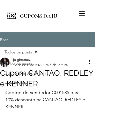
CUPONS
DA JU
Post
Todos os posts
ju gimenez
Todos os posts
12 de dez. de 2022
1 min de leitura
Cupom CANTAO, REDLEY
Cupom Simple Organic
e KENNER
Cupom Taco
Código de Vendedor C001535 para 
10% desconto na CANTAO, REDLEY e 
KENNER