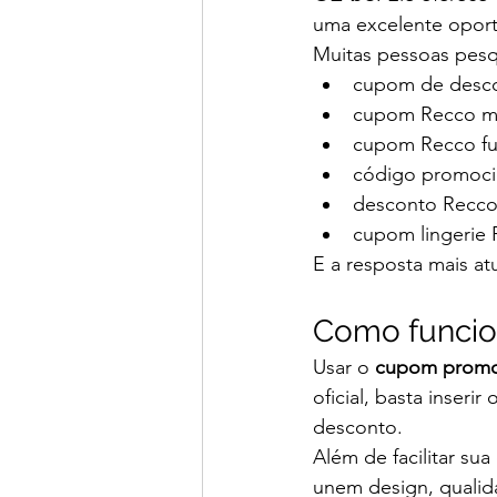
uma excelente opor
Muitas pessoas pes
cupom de desco
cupom Recco m
cupom Recco f
código promoci
desconto Recco
cupom lingerie
E a resposta mais at
Como funcio
Usar o 
cupom promo
oficial, basta inser
desconto.
Além de facilitar sua
unem design, qualida