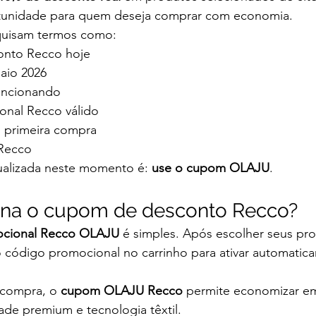
tunidade para quem deseja comprar com economia.
quisam termos como:
nto Recco hoje
aio 2026
uncionando
onal Recco válido
 primeira compra
 Recco
ualizada neste momento é: 
use o cupom OLAJU
.
na o cupom de desconto Recco?
cional Recco OLAJU
 é simples. Após escolher seus pro
ir o código promocional no carrinho para ativar automatic
 compra, o 
cupom OLAJU Recco
 permite economizar e
de premium e tecnologia têxtil.