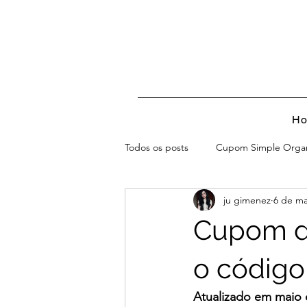
H
Todos os posts
Cupom Simple Orga
ju gimenez
6 de ma
Cupom d
o código
Atualizado em maio 