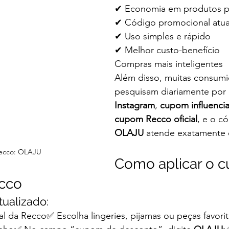
✔ Economia em produtos 
✔ Código promocional atua
✔ Uso simples e rápido
✔ Melhor custo-benefício
Compras mais inteligentes
Além disso, muitas consumi
pesquisam diariamente por 
Instagram
, 
cupom influenci
cupom Recco oficial
, e o c
OLAJU
 atende exatamente 
ecco: OLAJU
Como aplicar o 
cco
tualizado:
ial da Recco✅ Escolha lingeries, pijamas ou peças favori