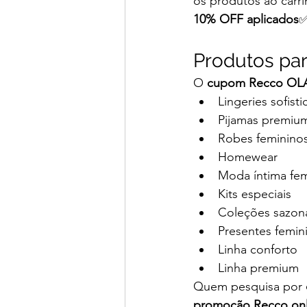
os produtos ao car
10% OFF aplicados
✅
Produtos pa
O 
cupom Recco OL
Lingeries sofist
Pijamas premiu
Robes feminino
Homewear
Moda íntima fem
Kits especiais
Coleções sazon
Presentes femin
Linha conforto
Linha premium
Quem pesquisa por 
promoção Recco onl