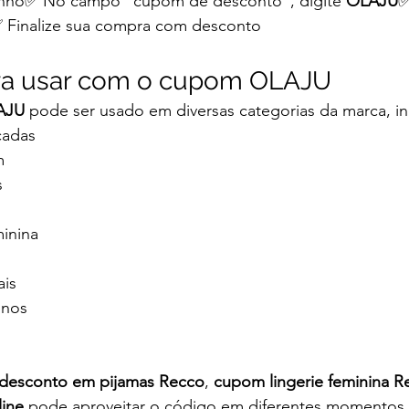
rinho✅ No campo “cupom de desconto”, digite 
OLAJU
✅
 Finalize sua compra com desconto
ra usar com o cupom OLAJU
AJU
 pode ser usado em diversas categorias da marca, in
icadas
m
s
inina
ais
inos
desconto em pijamas Recco
, 
cupom lingerie feminina R
ine
 pode aproveitar o código em diferentes momentos