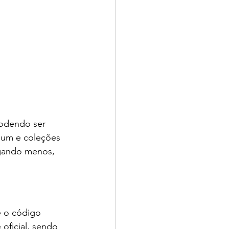
podendo ser 
ium e coleções 
agando menos, 
é o código 
oficial, sendo 