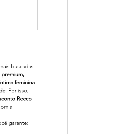
mais buscadas 
e premium, 
íntima feminina 
ade
. Por isso, 
conto Recco 
nomia 
ocê garante: