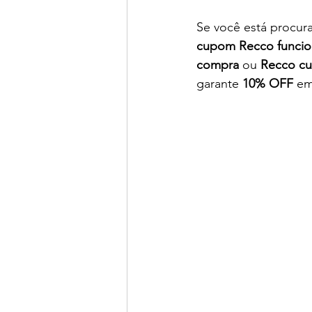
Se você está procur
cupom Recco funci
compra
 ou 
Recco cu
garante 
10% OFF
 em