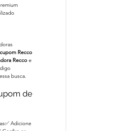
premium
lizado
doras 
cupom Recco 
adora Recco
 e 
ódigo 
essa busca.
cupom de 
tas✅ Adicione 