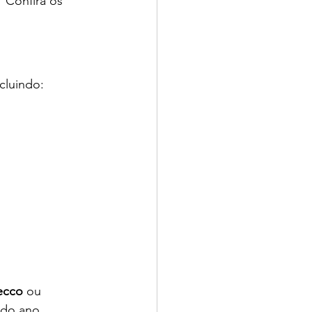
 Confira os 
cluindo:
ecco
 ou 
 do ano.