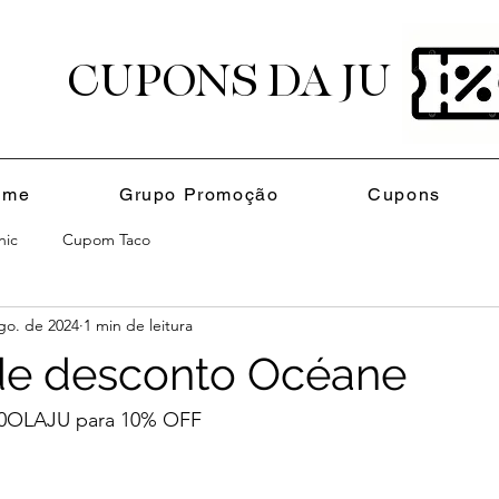
CUPONS
DA JU
ome
Grupo Promoção
Cupons
nic
Cupom Taco
go. de 2024
1 min de leitura
e desconto Océane
0OLAJU para 10% OFF