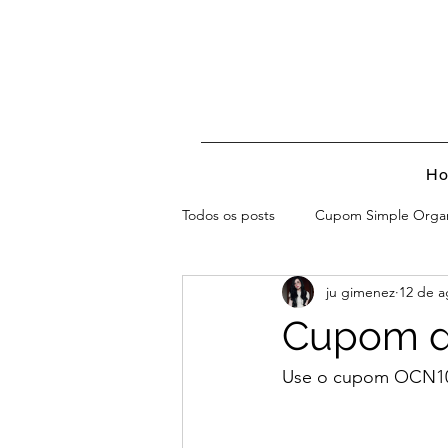
H
Todos os posts
Cupom Simple Orga
ju gimenez
12 de a
Cupom d
Use o cupom OCN1