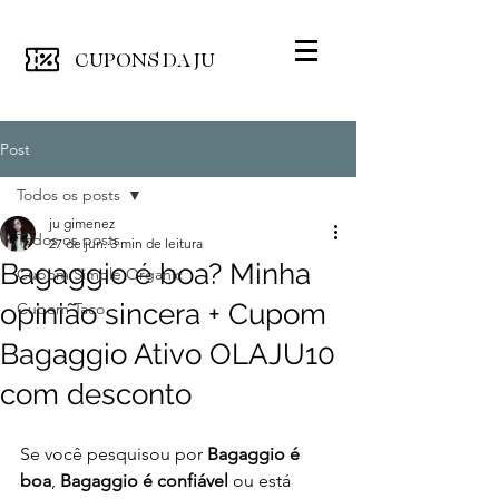
CUPONS
DA JU
Post
Todos os posts
ju gimenez
Todos os posts
27 de jun.
3 min de leitura
Bagaggio é boa? Minha
Cupom Simple Organic
opinião sincera + Cupom
Cupom Taco
Bagaggio Ativo OLAJU10
com desconto
Se você pesquisou por 
Bagaggio é 
boa
, 
Bagaggio é confiável
 ou está 